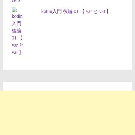
kotlin入門 後編 01 【 var と val 】