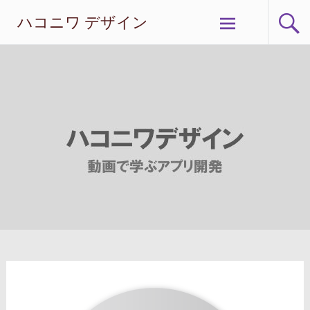
コ
ハコニワ デザイン
ン
テ
ン
ツ
へ
ス
キ
ッ
プ